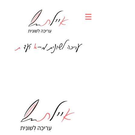
עריכה לשונית מ-
א
ועד
ת